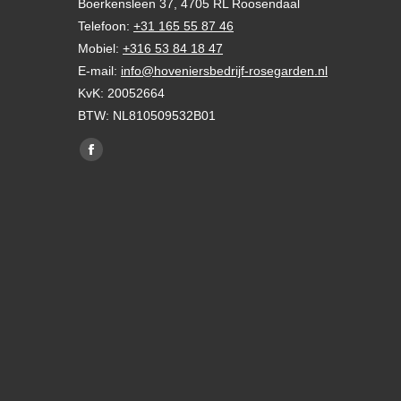
Boerkensleen 37, 4705 RL Roosendaal
Telefoon:
+31 165 55 87 46
Mobiel:
+316 53 84 18 47
E-mail:
info@hoveniersbedrijf-rosegarden.nl
KvK: 20052664
BTW: NL810509532B01
Vind ons op:
Facebook
page
opens
in
new
window