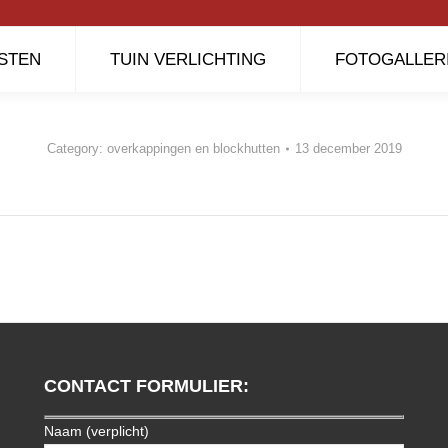
STEN
TUIN VERLICHTING
FOTOGALLER
Category:
overkappingen en blockhutten
13 december 2019
Next
album:
CONTACT FORMULIER:
Naam (verplicht)