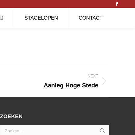
Facebo
page
IJ
STAGELOPEN
CONTACT
opens
in
new
window
NEXT
Aanleg Hoge Stede
ZOEKEN
Search: