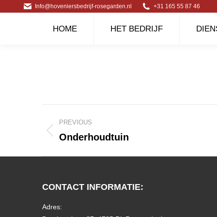
Info@hoveniersbedrijf-rosegarden.nl
+31 165 55 87 46
HOME
HET BEDRIJF
DIEN
Album
PREVIOUS
navigation
Onderhoudtuin
Previous
album:
CONTACT INFORMATIE:
Adres: