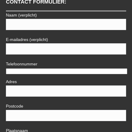
CONTACT FORMULIER:
opens
in
Naam (verplicht)
new
window
E-mailadres (verplicht)
Telefoonnummer
Adres
Postcode
Plaatsnaam