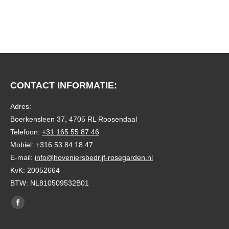
CONTACT INFORMATIE:
Adres:
Boerkensleen 37, 4705 RL Roosendaal
Telefoon:
+31 165 55 87 46
Mobiel:
+316 53 84 18 47
E-mail:
info@hoveniersbedrijf-rosegarden.nl
KvK: 20052664
BTW: NL810509532B01
Vind ons op:
Facebook
page