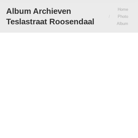
Album Archieven
Je bent hier:
Home
Photo
Teslastraat Roosendaal
Album