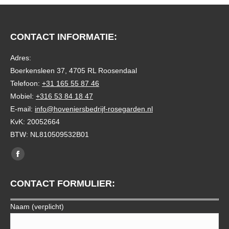
CONTACT INFORMATIE:
Adres:
Boerkensleen 37, 4705 RL Roosendaal
Telefoon:
+31 165 55 87 46
Mobiel:
+316 53 84 18 47
E-mail:
info@hoveniersbedrijf-rosegarden.nl
KvK: 20052664
BTW: NL810509532B01
Vind ons op:
Facebook
page
CONTACT FORMULIER:
opens
in
Naam (verplicht)
new
window